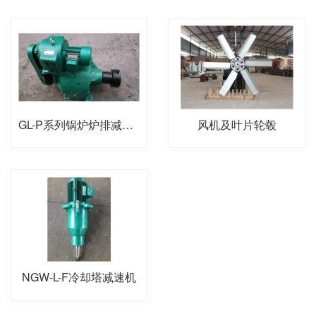
GL-P系列锅炉炉排减速器
风机及叶片轮毂
NGW-L-F冷却塔减速机