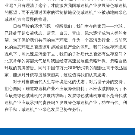
业呢？只有理清了这个，才能激发我国减速机产业发展绿色减速机
的愿望，而不是通过国家的强制措施促使减速机产业被动地向绿色
减速机方向缓慢的推进。
日益严峻的环境问题，提醒我们，我们生存的家园——地球，
已经处于超负荷状态。蓝天、白云、青山、绿水逐渐成为人类的奢
望。为了保护我们共同的生产环境，作为一个高污染行业，当前恶
化的生态环境是否应该引起减速机产业的深思。我们的生存环境每
况愈下，照此速度污染下去，我们的子孙后代是否还有生存空间？
北京常年的雾霾天气是对我国经济高速发展但忽略环保、忽略自然
环境的黄牌警告。同时中国每万元GDP所消耗的能源远高于发达国
家，能源对外依存度越来越高，这也值得我们认真思考。
对于对当前当代人生存环境恶化的忧虑，对后世子孙的交待，
扪心自问：难道减速机产业不应该降低能耗；不应该减排降污；不
应该走绿色减速机的发展路线吗；发展绿色减速机难道不是当代减
速机产业应该承担的责任吗？发展绿色减速机产业，功在当代、利
在千秋，减速机产业绿色发展已势在必行。